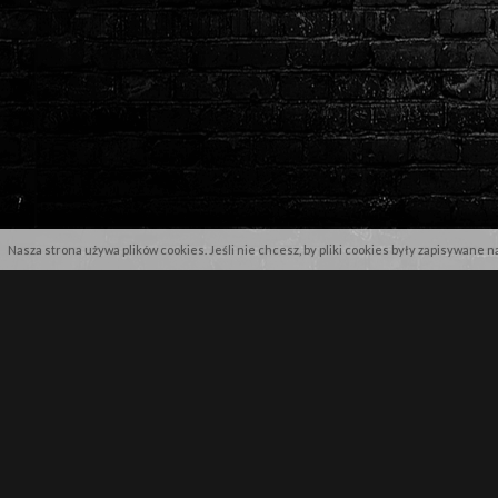
Nasza strona używa plików cookies. Jeśli nie chcesz, by pliki cookies były zapisywane 