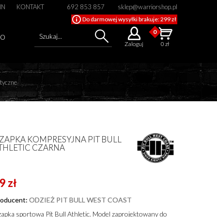
IN
KONTAKT
692 853 857
sklep@warriorshop.pl
Do darmowej wysyłki brakuje: 299 zł
0
Szukaj...
GO
Zaloguj
0 zł
otyczne
Cena od
Cena do
ZAPKA KOMPRESYJNA PIT BULL
THLETIC CZARNA
9 zł
roducent:
ODZIEŻ PIT BULL WEST COAST
apka sportowa Pit Bull Athletic. Model zaprojektowany do