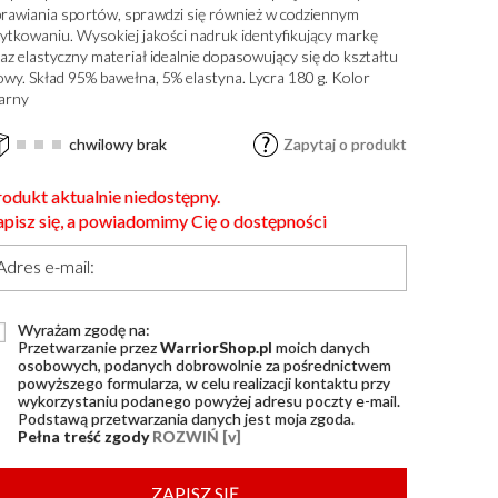
rawiania sportów, sprawdzi się również w codziennym
ytkowaniu. Wysokiej jakości nadruk identyfikujący markę
az elastyczny materiał idealnie dopasowujący się do kształtu
owy. Skład 95% bawełna, 5% elastyna. Lycra 180 g. Kolor
arny
chwilowy brak
Zapytaj o produkt
rodukt aktualnie niedostępny.
apisz się, a powiadomimy Cię o dostępności
Adres e-mail:
Wyrażam zgodę na:
Przetwarzanie przez
WarriorShop.pl
moich danych
osobowych, podanych dobrowolnie za pośrednictwem
powyższego formularza, w celu realizacji kontaktu przy
wykorzystaniu podanego powyżej adresu poczty e-mail.
Podstawą przetwarzania danych jest moja zgoda.
Pełna treść zgody
ROZWIŃ [v]
ZAPISZ SIĘ