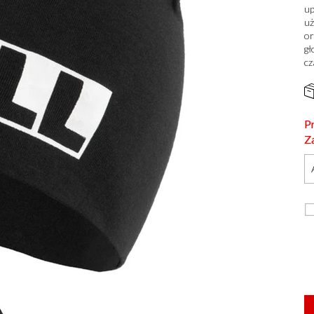
up
uż
or
gł
cz
P
Z