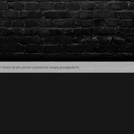
na Twoim dysku zmień ustawienia swojej przeglądarki.
NASZE MARKI