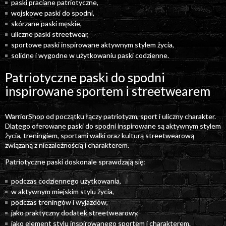
paski praciane patriotyczne,
wojskowe paski do spodni,
skórzane paski męskie,
uliczne paski streetwear,
sportowe paski inspirowane aktywnym stylem życia,
solidne i wygodne w użytkowaniu paski codzienne.
Patriotyczne paski do spodni
inspirowane sportem i streetwearem
WarriorShop od początku łączy patriotyzm, sport i uliczny charakter.
Dlatego oferowane paski do spodni inspirowane są aktywnym stylem
życia, treningiem, sportami walki oraz kulturą streetwearową
związaną z niezależnością i charakterem.
Patriotyczne paski doskonale sprawdzają się:
podczas codziennego użytkowania,
w aktywnym miejskim stylu życia,
podczas treningów i wyjazdów,
jako praktyczny dodatek streetwearowy,
jako element stylu inspirowanego sportem i charakterem.