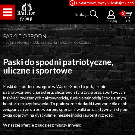
Do darmowej wysyłki brakuje: 299 zł
0
Szukaj...
Zaloguj
0 zł
PASKI DO SPODNI
/
Strona główna
/
Odzież uliczna
/
Dodatki do odzieży
Paski do spodni patriotyczne,
uliczne i sportowe
Cena od
Paski do spodni dostępne w WarriorShop to połączenie
patriotycznego charakteru, ulicznego stylu życia oraz sportowych
Cena do
inspiracji związanych z aktywnością, funkcjonalnością i codziennym
komfortem użytkowania. To praktyczne dodatki tworzone dla osób
związanych ze streetwearem, sportami walki oraz aktywnym stylem
życia opartym na dyscyplinie, niezależności i autentyczności.
W naszej ofercie znajdziesz między innymi: