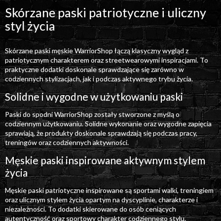
Skórzane paski patriotyczne i uliczny
styl życia
Skórzane paski męskie WarriorShop łączą klasyczny wygląd z
patriotycznym charakterem oraz streetwearowymi inspiracjami. To
praktyczne dodatki doskonale sprawdzające się zarówno w
codziennych stylizacjach, jak i podczas aktywnego trybu życia.
Solidne i wygodne w użytkowaniu paski
Paski do spodni WarriorShop zostały stworzone z myślą o
codziennym użytkowaniu. Solidne wykonanie oraz wygodne zapięcia
sprawiają, że produkty doskonale sprawdzają się podczas pracy,
treningów oraz codziennych aktywności.
Męskie paski inspirowane aktywnym stylem
życia
Męskie paski patriotyczne inspirowane są sportami walki, treningiem
oraz ulicznym stylem życia opartym na dyscyplinie, charakterze i
niezależności. To dodatki skierowane do osób ceniących
autentyczność oraz sportowy charakter codziennego stylu.