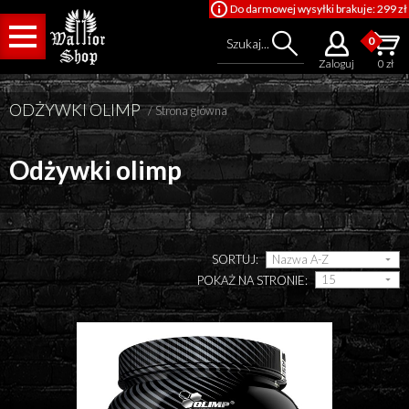
Do darmowej wysyłki brakuje: 299 zł
0
Szukaj...
Zaloguj
0 zł
ODŻYWKI OLIMP
/
Strona główna
Odżywki olimp
Cena od
SORTUJ:
POKAŻ NA STRONIE:
Cena do