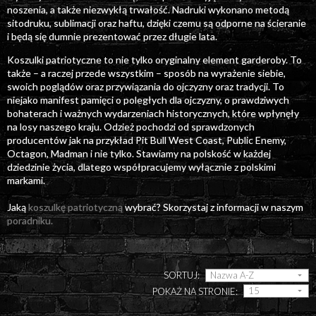
noszenia, a także niezwykłą trwałość. Nadruki wykonano metodą
sitodruku, sublimacji oraz haftu, dzięki czemu są odporne na ścieranie
i będą się dumnie prezentować przez długie lata.
Koszulki patriotyczne to nie tylko oryginalny element garderoby. To
także – a raczej przede wszystkim – sposób na wyrażenie siebie,
swoich poglądów oraz przywiązania do ojczyzny oraz tradycji. To
niejako manifest pamięci o poległych dla ojczyzny, o prawdziwych
bohaterach i ważnych wydarzeniach historycznych, które wpłynęły
na losy naszego kraju. Odzież pochodzi od sprawdzonych
producentów jak na przykład Pit Bull West Coast, Public Enemy,
Octagon, Madman i nie tylko. Stawiamy na polskość w każdej
dziedzinie życia, dlatego współpracujemy wyłącznie z polskimi
markami.
Jaką
koszulkę patriotyczną
wybrać? Skorzystaj z informacji w naszym
poradniku.
SORTUJ:
POKAŻ NA STRONIE: