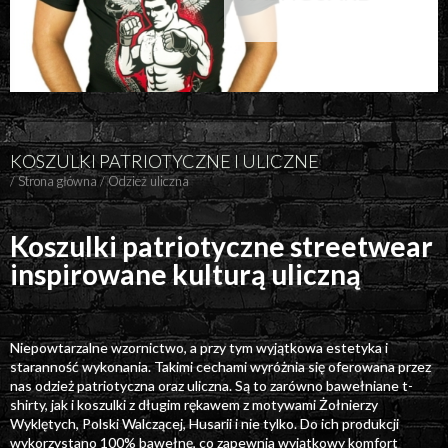
KOSZULKI PATRIOTYCZNE I ULICZNE
/
Strona główna
/
Odzież uliczna
Koszulki patriotyczne streetwear
inspirowane kulturą uliczną
Niepowtarzalne wzornictwo, a przy tym wyjątkowa estetyka i
staranność wykonania. Takimi cechami wyróżnia się oferowana przez
nas odzież patriotyczna oraz uliczna. Są to zarówno bawełniane t-
shirty, jak i koszulki z długim rękawem z motywami Żołnierzy
Wyklętych, Polski Walczącej, Husarii i nie tylko. Do ich produkcji
wykorzystano 100% bawełnę, co zapewnia wyjątkowy komfort