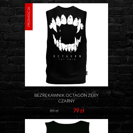
PROMOCJA
BEZRĘKAWNIK OCTAGON ZĘBY
CZARNY
79 zł
89 zł