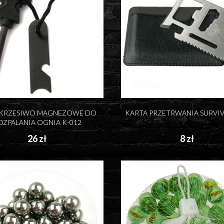
 KRZESIWO MAGNEZOWE DO
KARTA PRZETRWANIA SURVI
OZPALANIA OGNIA K-012
26 zł
8 zł