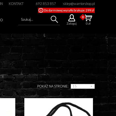
IN
KONTAKT
692 853 857
sklep@warriorshop.pl
Do darmowej wysyłki brakuje: 299 zł
0
Szukaj...
GO
Zaloguj
0 zł
Cena od
Cena do
POKAŻ NA STRONIE: