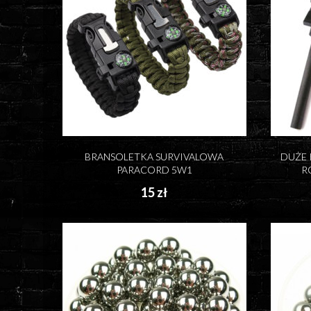
BRANSOLETKA SURVIVALOWA
DUŻE
PARACORD 5W1
R
15 zł