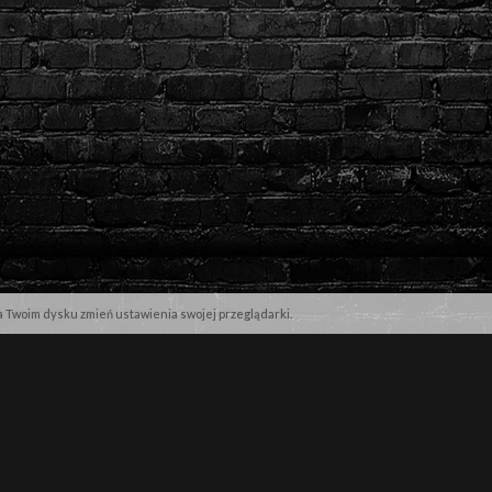
na Twoim dysku zmień ustawienia swojej przeglądarki.
NASZE MARKI