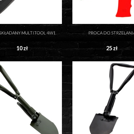
SKŁADANY MULTITOOL 4W1
PROCA DO STRZELANI
10 zł
25 zł