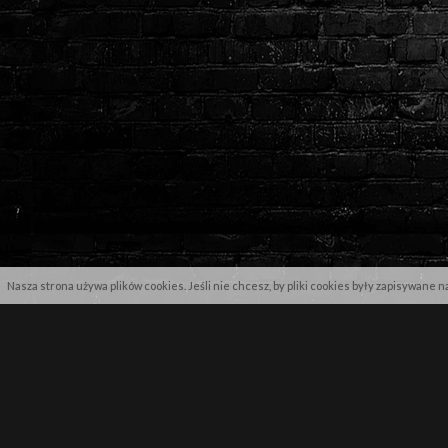
Nasza strona używa plików cookies. Jeśli nie chcesz, by pliki cookies były zapisywane 