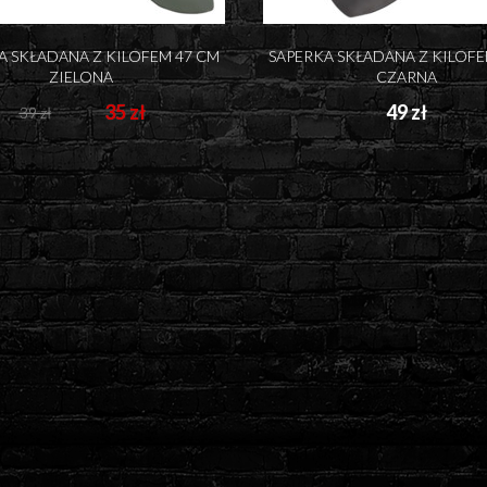
A SKŁADANA Z KILOFEM 47 CM
SAPERKA SKŁADANA Z KILOFE
ZIELONA
CZARNA
35 zł
49 zł
39 zł