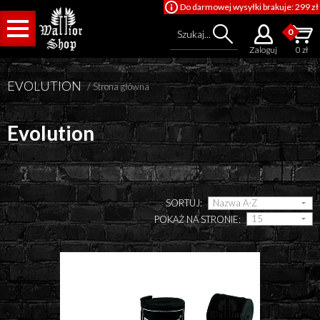
Do darmowej wysyłki brakuje: 299 zł
0
Szukaj...
Zaloguj
0 zł
EVOLUTION
/
Strona główna
Evolution
Cena od
SORTUJ:
POKAŻ NA STRONIE:
Cena do