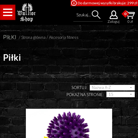
Do darmowej wysyłki brakuje: 299 zł
0
Szukaj...
Zaloguj
0 zł
PIŁKI
/
Strona główna
/
Akcesoria fitness
Piłki
Cena od
SORTUJ:
POKAŻ NA STRONIE:
Cena do