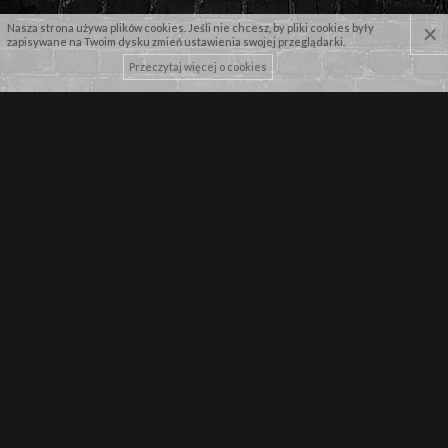
×
Nasza strona używa plików cookies. Jeśli nie chcesz, by pliki cookies były
zapisywane na Twoim dysku zmień ustawienia swojej przeglądarki.
Przeczytaj więcej o cookies
NASZE MARKI
NEWSLETTER
Zapisz się by pierwszy dowiadywać się o najnowszych promocjach!
WYŚLIJ
WPISZ SWÓJ ADRES E-MAIL
Wyrażam zgodę na przetwarzenie danych osobowych przez
WarriorShop.pl