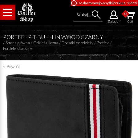
Do darmowej wysyłki brakuje: 299 zł
0
Szukaj...
Zaloguj
0 zł
PORTFEL PIT BULL LIN WOOD CZARNY
/
Strona główna
/
Odzież uliczna
/
Dodatki do odzieży
/
Portfele
/
Portfele skórzane
< Powrót
Cena od
Cena do