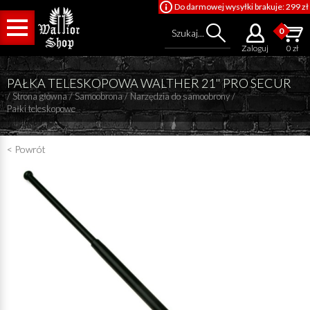
Do darmowej wysyłki brakuje: 299 zł
0
Szukaj...
Zaloguj
0 zł
PAŁKA TELESKOPOWA WALTHER 21" PRO SECUR
/
Strona główna
/
Samoobrona
/
Narzędzia do samoobrony
/
Pałki teleskopowe
< Powrót
Cena od
Cena do