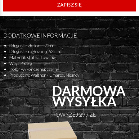
ZAPISZ SIĘ
DODATKOWE INFORMACJE
Długość - złożona: 21 cm
Długość - rozłożona: 53 cm
Materiał: stal hartowana
Waga: 465 g
Kolor wykończenia: czarny
Producent: Walther / Umarex, Niemcy
DARMOWA
WYSYŁKA
POWYŻEJ 299 ZŁ