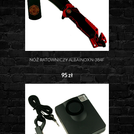
NÓŻ RATOWNICZY ALBAINOX N-384F
95 zł