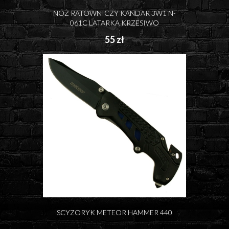
NÓŻ RATOWNICZY KANDAR 3W1 N-
061C LATARKA KRZESIWO
55 zł
SCYZORYK METEOR HAMMER 440