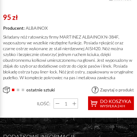
95 zł
Producent:
ALBAINOX
Składany nóż ratowniczy firmy MARTINEZ ALBAINOX N-384F,
wyposażony we wszelkie niezbędne funkcje. Posiada rękojeść oraz
czarne ostrze wykonane ze stali nierdzewnej AISI420. Nóż można
szybko i bezpiecznie otworzyć jednym ruchem kciuka, dzięki
obustronnemu kołkowi umieszczonemu na głowni. Jest wyposażony w
zbijak do szyb oraz dodatkowe ostrze do cięcie pasów i linek. Posiada
blokadę ostrza typu liner-lock. Nóż jest ostry, zapakowany w oryginalne
pudełko. W komplecie pokrowiec na pas i metalowa zawieszka
ostatnie sztuki
Zapytaj o produkt
DO KOSZYKA
ILOŚĆ:
WYSYŁKA 24 H
DODATKOWE INFORMACJE