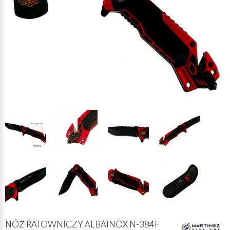
NÓŻ RATOWNICZY ALBAINOX N-384F