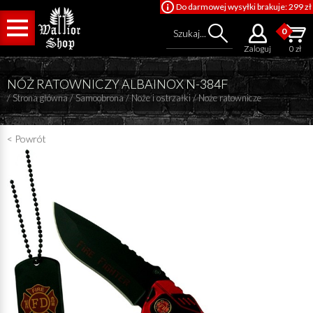
Do darmowej wysyłki brakuje: 299 zł
0
Szukaj...
Zaloguj
0 zł
NÓŻ RATOWNICZY ALBAINOX N-384F
/
Strona główna
/
Samoobrona
/
Noże i ostrzałki
/
Noże ratownicze
< Powrót
Cena od
Cena do