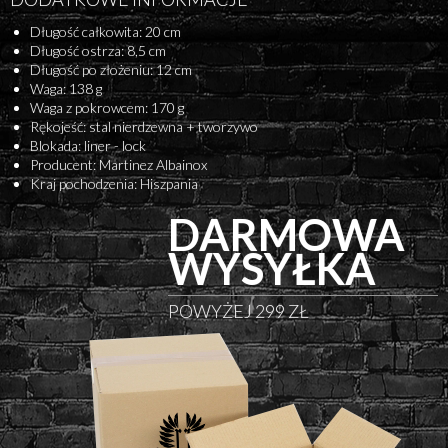
Długość całkowita: 20 cm
Długość ostrza: 8,5 cm
Długość po złożeniu: 12 cm
Waga: 138 g
Waga z pokrowcem: 170 g
Rękojeść: stal nierdzewna + tworzywo
Blokada: liner - lock
Producent: Martinez Albainox
Kraj pochodzenia: Hiszpania
DARMOWA
WYSYŁKA
POWYŻEJ 299 ZŁ