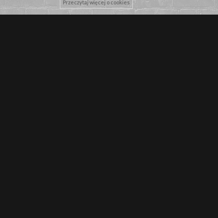
Przeczytaj więcej o cookies
NASZE MARKI
NEWSLETTER
Zapisz się by pierwszy dowiadywać się o najnowszych promocjach!
WYŚLIJ
WPISZ SWÓJ ADRES E-MAIL
Wyrażam zgodę na przetwarzenie danych osobowych przez
WarriorShop.pl