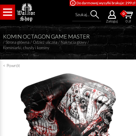
Do darmowej wysyłki brakuje: 299 zł
0
Szukaj...
Zaloguj
0 zł
KOMIN OCTAGON GAME MASTER
/
Strona główna
/
Odzież uliczna
/
Nakrycia głowy
/
Kominiarki, chusty i kominy
< Powrót
Cena od
Cena do