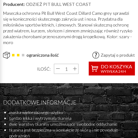
Producent:
ODZIEŻ PIT BULL WEST COAST
Maseczka ochronna Pit Bull West Coast Dillard Camo grey sprawdzi
się w konieczności skutecznego zakrycia ust i nosa. Przydatna dla
miłośników sportów letnich, i zimowych. Stanowi skuteczną ochronę
przed wiatrem, kurzem, słońcem i zimnem zmniejszając również ryzyko
zakażenia chorobami przenoszonymi drogą kropelkową. Kolor: szary -
moro
ograniczona ilość
Zapytaj o produkt
DO KOSZYKA
ILOŚĆ:
WYSYŁKA 24 H
DODATKOWE INFORMACJE
maska wielorazowego użytku
bardzo lekka i wytrzymała tkanina
dwie warstwy tkaniny umożliwiające swobodne oddychanie
tkanina jest bezpieczna w kontakcie ze skórą i nie powoduje
podrażnień