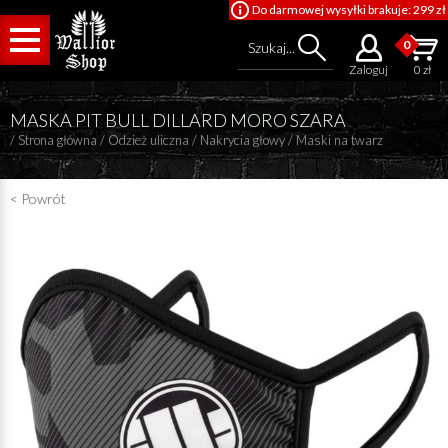
Do darmowej wysyłki brakuje: 299 zł
0
Szukaj...
Zaloguj
0 zł
MASKA PIT BULL DILLARD MORO SZARA
/
Strona główna
/
Odzież uliczna
/
Nakrycia głowy
/
Maski na twarz
< Powrót
Cena od
Cena do