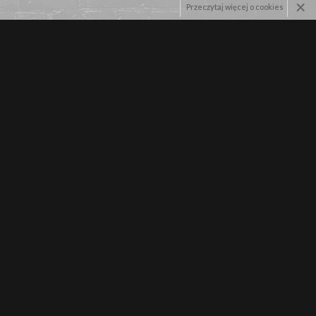
×
Przeczytaj więcej o cookies
WYŚLIJ
nie danych osobowych przez
WarriorShop.pl
KLEP INTERNETOWY, PROMUJĄCY
ZNE ORAZ ZDROWY, SPORTOWY STYL