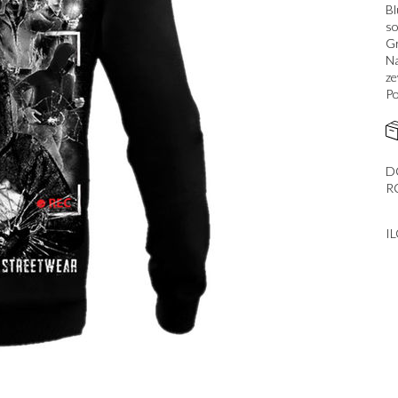
Bl
so
Gr
Na
ze
Po
D
R
I