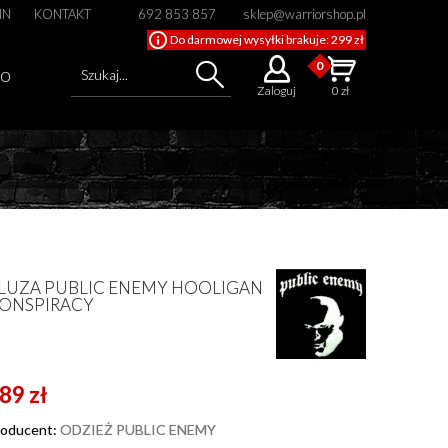
IN
KONTAKT
692 853 857
sklep@warriorshop.pl
Do darmowej wysyłki brakuje: 299 zł
0
Szukaj...
GO
Zaloguj
0 zł
Cena od
Cena do
LUZA PUBLIC ENEMY HOOLIGAN
ONSPIRACY
89 zł
roducent:
ODZIEŻ PUBLIC ENEMY