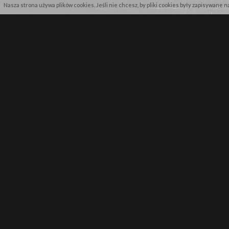
Nasza strona używa plików cookies. Jeśli nie chcesz, by pliki cookies były zapisywane 
NEWSLETTER
Zapisz się by pierwszy dowiadywać s
WARRIORSHOP.PL
MASZ PYTANIA? ZADZWOŃ LUB NAPISZ DO NAS!