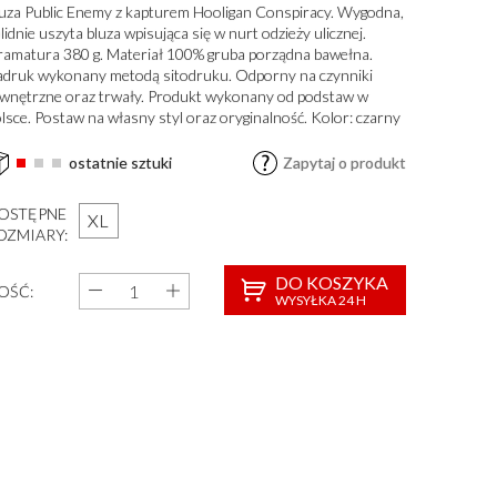
uza Public Enemy z kapturem Hooligan Conspiracy. Wygodna,
lidnie uszyta bluza wpisująca się w nurt odzieży ulicznej.
amatura 380 g. Materiał 100% gruba porządna bawełna.
druk wykonany metodą sitodruku. Odporny na czynniki
wnętrzne oraz trwały. Produkt wykonany od podstaw w
lsce. Postaw na własny styl oraz oryginalność. Kolor: czarny
ostatnie sztuki
Zapytaj o produkt
OSTĘPNE
XL
OZMIARY:
DO KOSZYKA
LOŚĆ:
WYSYŁKA 24 H