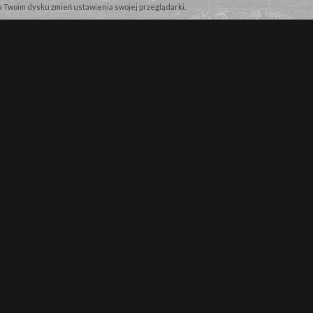
na Twoim dysku zmień ustawienia swojej przeglądarki.
NASZE MARKI
ię o najnowszych promocjach!
WPISZ SWÓJ ADRES E-MAIL
Wyrażam zgodę na przetwarze
WARRIORSHOP.PL
- S
SKLEP
WARTOŚCI PARTIOTYC