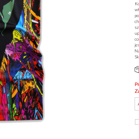
Ko
wł
po
ch
sz
up
co
je
Na
Sk
P
Z