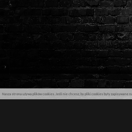
Nasza strona używa plików cookies. Jeśli nie chcesz, by pliki cookies były zapisywane 