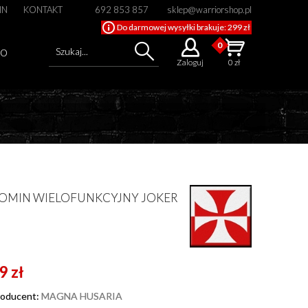
IN
KONTAKT
692 853 857
sklep@warriorshop.pl
Do darmowej wysyłki brakuje: 299 zł
0
Szukaj...
GO
Zaloguj
0 zł
Cena od
Cena do
OMIN WIELOFUNKCYJNY JOKER
9 zł
roducent:
MAGNA HUSARIA