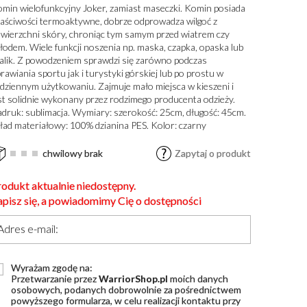
min wielofunkcyjny Joker, zamiast maseczki. Komin posiada
aściwości termoaktywne, dobrze odprowadza wilgoć z
wierzchni skóry, chroniąc tym samym przed wiatrem czy
łodem. Wiele funkcji noszenia np. maska, czapka, opaska lub
alik. Z powodzeniem sprawdzi się zarówno podczas
rawiania sportu jak i turystyki górskiej lub po prostu w
dziennym użytkowaniu. Zajmuje mało miejsca w kieszeni i
st solidnie wykonany przez rodzimego producenta odzieży.
druk: sublimacja. Wymiary: szerokość: 25cm, długość: 45cm.
ład materiałowy: 100% dzianina PES. Kolor: czarny
chwilowy brak
Zapytaj o produkt
rodukt aktualnie niedostępny.
apisz się, a powiadomimy Cię o dostępności
Adres e-mail:
Wyrażam zgodę na:
Przetwarzanie przez
WarriorShop.pl
moich danych
osobowych, podanych dobrowolnie za pośrednictwem
powyższego formularza, w celu realizacji kontaktu przy