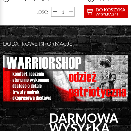
DO KOSZYKA
ILOŚĆ:
WYSYŁKA 24 H
DODATKOWE INFORMACJE
DARMOWA
WYSYŁKA