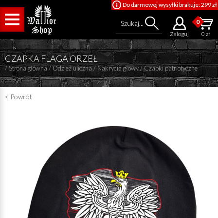
Do darmowej wysyłki brakuje: 299 zł
0
Szukaj...
Zaloguj
0 zł
CZAPKA FLAGA ORZEŁ
/
Strona główna
/
Odzież uliczna
/
Nakrycia głowy
/
Czapki patriotyczne
< Powrót
Cena od
Cena do